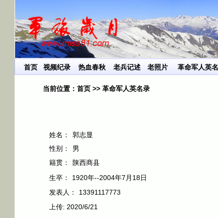
首页
视频纪录
热血春秋
老兵记述
老照片
革命军人英
当前位置：
首页
>>
革命军人英名录
姓名：
郭志显
性别：
男
籍贯：
陕西商县
生卒：
1920年--2004年7月18日
发表人：
13391117773
上传:
2020/6/21