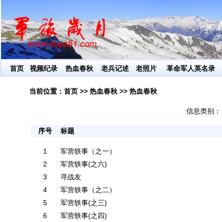
首页
视频纪录
热血春秋
老兵记述
老照片
革命军人英名录
当前位置：
首页
>>
热血春秋
>> 热血春秋
信息类别
序号
标题
1
军营轶事（之一）
2
军营轶事(之六)
3
寻战友
4
军营轶事（之二）
5
军营轶事(之三)
6
军营轶事(之四)