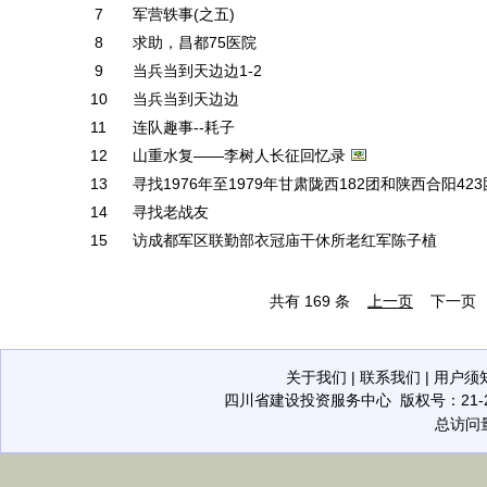
7
军营轶事(之五)
8
求助，昌都75医院
9
当兵当到天边边1-2
10
当兵当到天边边
11
连队趣事--耗子
12
山重水复——李树人长征回忆录
13
寻找1976年至1979年甘肃陇西182团和陕西合阳42
14
寻找老战友
15
访成都军区联勤部衣冠庙干休所老红军陈子植
共有
169
条
上一页
下一页
关于我们
|
联系我们
|
用户须
四川省建设投资服务中心
版权号：21-20
总访问量