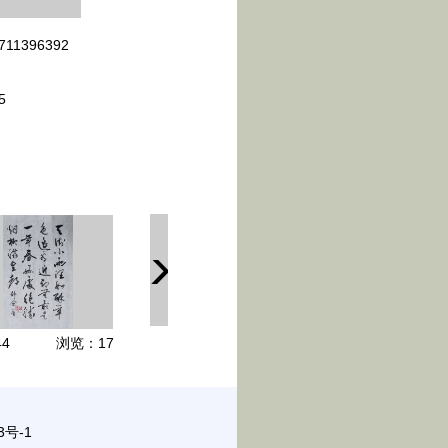
711396392
5
44
浏览：
17
3号-1