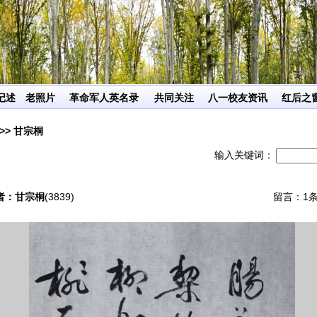
将挥之不去的思念永远寄存在网上！
记述
老照片
革命军人英名录
共同关注
八一校友资讯
红后之
>> 甘宗桐
输入关键词：
作者：甘宗桐
(
3839
)
留言：1