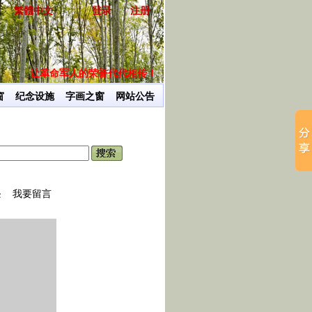
繁體中文
登录
注册
让革命军人的荣誉代代相传！
深切感念为创建新
窗
纪念设施
字画之窗
网站公告
条
我要留言