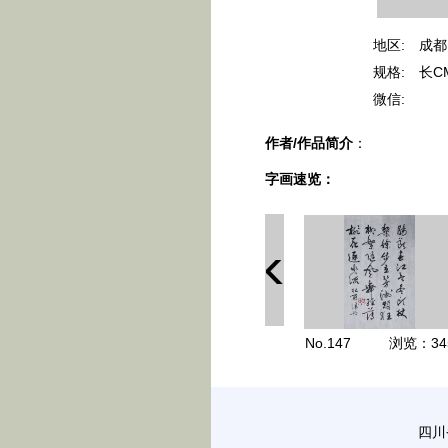
地区:
成都
规格:
长C
微信:
作者/作品简介
：
字画速览：
No.147
浏览：
34
四川