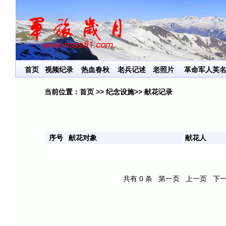
首页
视频纪录
热血春秋
老兵记述
老照片
革命军人英
当前位置：
首页
>>
纪念设施
>> 献花记录
序号
献花对象
献花人
共有
0
条
第一页
上一页
下